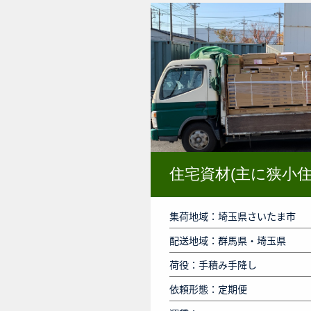
住宅資材(主に狭小住
集荷地域：埼玉県さいたま市
配送地域：群馬県・埼玉県
荷役：手積み手降し
依頼形態：定期便