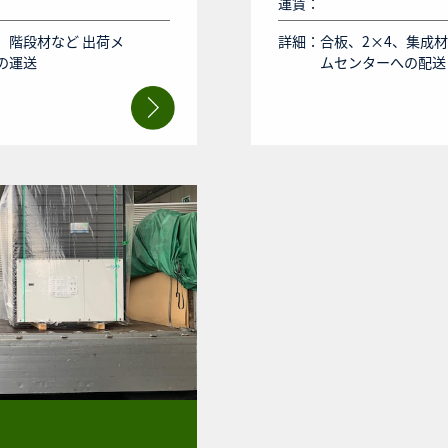
運賃：
、階段材など 出荷メ
詳細：
合板、2×4、集成
の運送
ムセンターへの配送